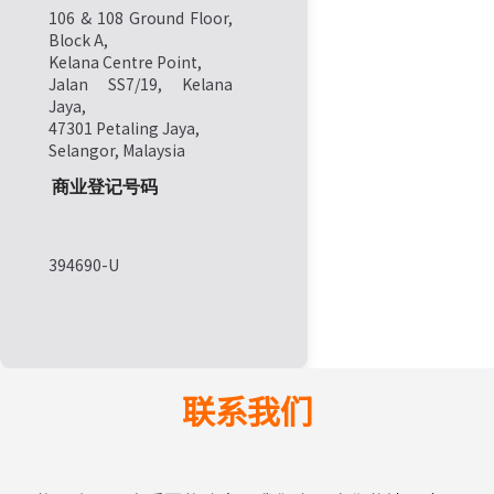
106 & 108 Ground Floor,
Block A,
Kelana Centre Point,
Jalan SS7/19, Kelana
Jaya,
47301 Petaling Jaya,
Selangor, Malaysia
商业登记号码
394690-U
联系我们